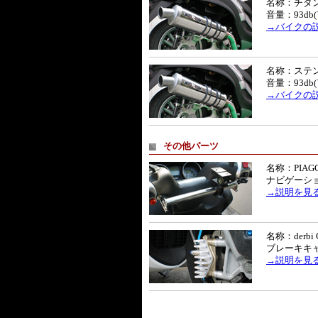
名称：チタ
音量：93db
→バイクの
名称：ステ
音量：93db
→バイクの
その他パーツ
名称：PIAGGI
ナビゲーシ
→説明を見
名称：derbi 
ブレーキキ
→説明を見