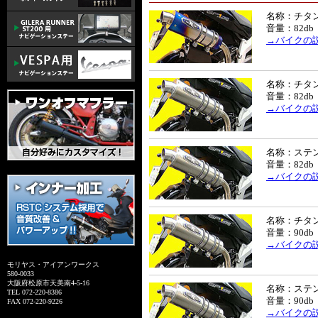
名称：チタ
音量：82db
→バイクの
名称：チタ
音量：82db
→バイクの
名称：ステ
音量：82db
→バイクの
名称：チタン
音量：90db
→バイクの
モリヤス・アイアンワークス
580-0033
大阪府松原市天美南4-5-16
名称：ステン
TEL 072-220-8386
音量：90db
FAX 072-220-9226
→バイクの