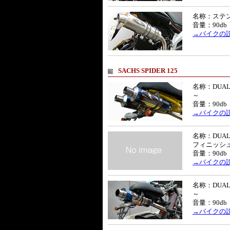
名称：ステン
音量：90db
→バイクの
SACHS SPIDER 125
名称：DUA
～
音量：90db
→バイクの
名称：DUA
フィニッシ
音量：90db
→バイクの
名称：DUA
～
音量：90db
→バイクの