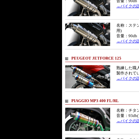
音量：90db
→バイクの
名称：ステ
用)
音量：90db
→バイクの
PEUGEOT JETFORCE 125
熟練した職
製作されて
→バイクの
PIAGGIO MP3 400 FL/RL
名称：チタ
音量：93db
→バイクの