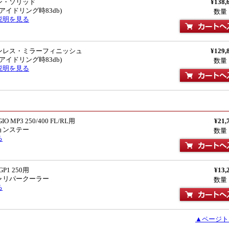
ン・ソリッド
¥138,
(アイドリング時83db)
数量
説明を見る
ンレス・ミラーフィニッシュ
¥129,
(アイドリング時83db)
数量
説明を見る
O MP3 250/400 FL/RL用
¥21,
ョンステー
数量
る
GP1 250用
¥13,
ャリパークーラー
数量
る
▲ページト