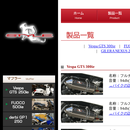
|
Vespa GTS 300ie
|
FUO
|
GILERA NEXUS 2
Vespa GTS 300ie
名称：フルチ
音量：94db
→バイクの
名称：フルス
音量：94db
→バイクの