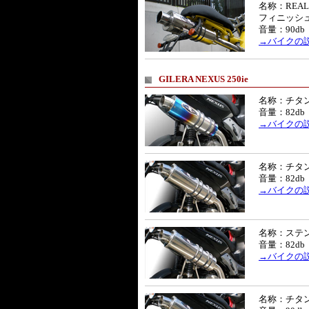
名称：REAL
フィニッシ
音量：90db
→バイクの
GILERA NEXUS 250ie
名称：チタ
音量：82db
→バイクの
名称：チタ
音量：82db
→バイクの
名称：ステ
音量：82db
→バイクの
名称：チタン