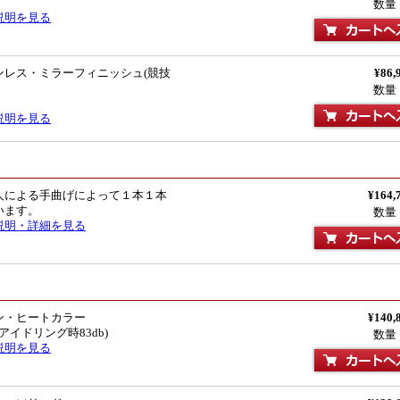
数量
説明を見る
ンレス・ミラーフィニッシュ(競技
¥86,
数量
説明を見る
人による手曲げによって１本１本
¥164,
います。
数量
説明・詳細を見る
ン・ヒートカラー
¥140,
(アイドリング時83db)
数量
説明を見る