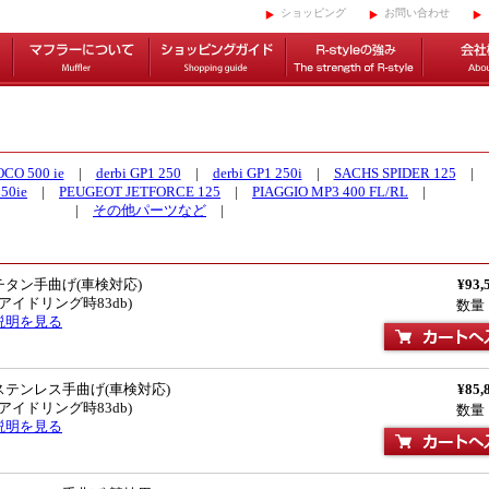
ショッピング
お問い合わせ
CO 500 ie
|
derbi GP1 250
|
derbi GP1 250i
|
SACHS SPIDER 125
|
50ie
|
PEUGEOT JETFORCE 125
|
PIAGGIO MP3 400 FL/RL
|
|
その他パーツなど
|
タン手曲げ(車検対応)
¥93,
(アイドリング時83db)
数量
説明を見る
テンレス手曲げ(車検対応)
¥85,
(アイドリング時83db)
数量
説明を見る