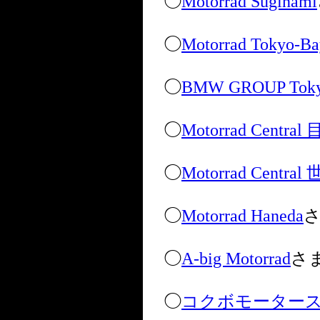
◯
Motorrad Suginami
◯
Motorrad Tokyo-Ba
◯
BMW GROUP Tokyo
◯
Motorrad Centra
◯
Motorrad Centra
◯
Motorrad Haneda
◯
A-big Motorrad
さ
◯
コクボモーター