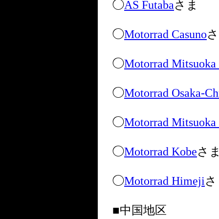
◯
AS Futaba
さま
◯
Motorrad Casuno
さ
◯
Motorrad Mitsuok
◯
Motorrad Osaka-C
◯
Motorrad Mitsuok
◯
Motorrad Kobe
さ
◯
Motorrad Himeji
さ
■中国地区