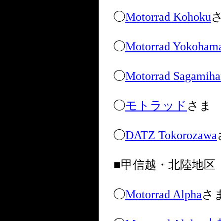
◯
Motorrad Kohoku
◯
Motorrad Yokoham
◯
Motorrad Sagamiha
◯
モトラッド
さま
◯
DATZ Tokorozawa
■甲信越・北陸地区
◯
Motorrad Alpha
さ