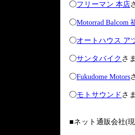
◯
フリーマン 本店
◯
Motorrad Balco
◯
オートハウス ア
◯
サンタバイク
さ
◯
Fukudome Motors
◯
モトサウンド
さ
■ネット通販会社(