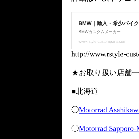
http://www.rstyle-cu
★お取り扱い店舗
■北海道
◯
Motorrad Asahikaw
◯
Motorrad Sapporo-