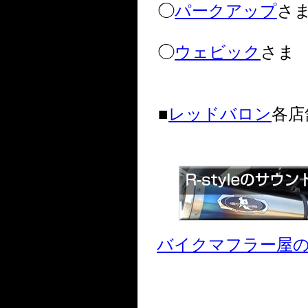
◯
パークアップ
さ
◯
ウェビック
さま
■
レッドバロン
各店
バイクマフラー屋