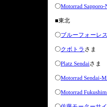
◯
Motorrad Sapporo-N
■東北
◯
ブルーフォーレ
◯
クボトラ
さま
◯
Platz Sendai
さま
◯
Motorrad Sendai-M
◯
Motorrad Fukushim
◯
佐藤モーターサ