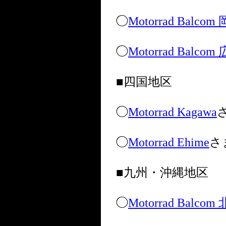
◯
Motorrad Balcom
◯
Motorrad Balcom
■四国地区
◯
Motorrad Kagawa
◯
Motorrad Ehime
さ
■九州・沖縄地区
◯
Motorrad Balco