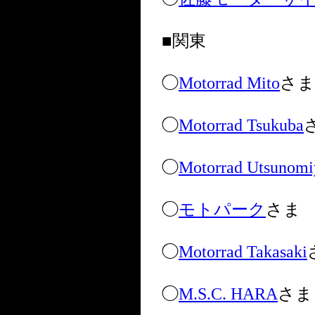
■関東
◯
Motorrad Mito
さま
◯
Motorrad Tsukuba
◯
Motorrad Utsunomi
◯
モトパーク
さま
◯
Motorrad Takasaki
◯
M.S.C. HARA
さま