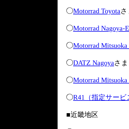
◯
Motorrad Toyota
さ
◯
Motorrad Nagoya-E
◯
Motorrad Mitsuo
◯
DATZ Nagoya
さま
◯
Motorrad Mitsuok
◯
R41（指定サー
■近畿地区