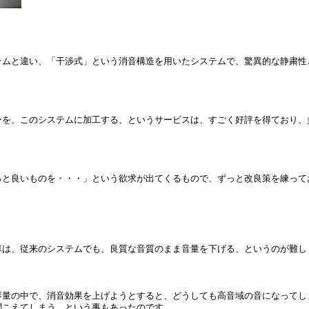
テムと違い、「干渉式」という消音構造を用いたシステムで、驚異的な静粛性
。
ーを、このシステムに加工する、というサービスは、すごく好評を得ており、
っと良いものを・・・」という欲求が出てくるもので、ずっと改良策を練って
車は、従来のシステムでも、良質な音質のまま音量を下げる、というのが難し
容量の中で、消音効果を上げようとすると、どうしても高音域の音になってし
聞こえてしまう、という事もあったのです。