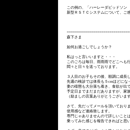
この例の、「ハーレーダビッドソン 
新型ＲＳＴＣシステムについて、ご
===============================
森下さま
如何お過ごしでしょうか？
私はっと言いいますと・・・
このごろは毎日、雨雨雨でどこへも
悶々と日々を送っております。
３人目のお子もその後、順調に成長
先週の検診では体長も５cmほどにな
妻の様態も大分落ち着き、食欲が出
予定日までまだまだありますが、家
（励ましの言葉ありがとうございま
さて、先だってメールを頂いており
使用感など連絡致します。
専門じゃありませんので詳しいこと
乗ってみた感じを報告できればと思