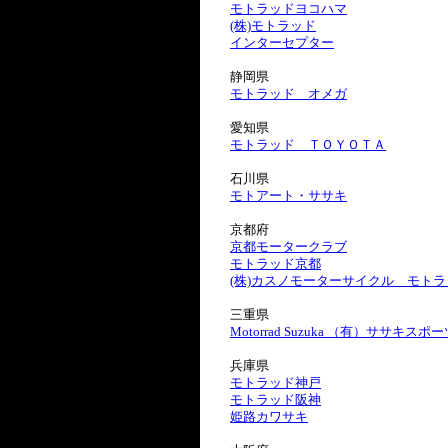
モトラッドヨコハマ
(株)モトラッド
インターセプター
静岡県
モトラッド オメガ
愛知県
モトラッド ＴＯＹＯＴＡ
石川県
モトアート・ササキ
京都府
京都モータークラブ
モトラッド京都
(株)カスノモーターサイクル モト
三重県
Motorrad Suzuka （有）ササキス
兵庫県
モトラッド神戸
モトラッド阪神
姫路カワサキ