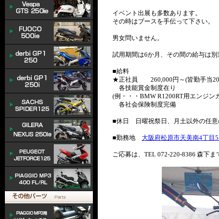
イベント出展も多数あります。
その時はブースを手伝って下さい。
男女問いません。
試用期間は6か月、その間の給与は別
■給料
★正社員 260,000円～(皆勤手当20,
各技能賞金制度在り
(例・・・BMW R1200RT用エン
各社会保険制度完備
■休日 日曜祝祭日、月土以外の任意の
■勤務地
大阪府松原市天美南4丁目5-
ご応募は、TEL 072-220-8386 森下