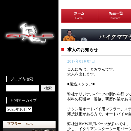
求人のお知らせ
2017年01月07日
こんにちは、とおやんです。
求人を出します。
ブログ内検索
■製造スタッフ■
弊社オリジナルパーツの製作を行っ
材料の切断や、溶接、研磨作業があ
月別アーカイブ
チタン製オートバイ用マフラー、ス
溶接技術がある方で、オートバイや
弊社はBMW車用パーツが多いです。
少し、イタリアンスクーター用パー