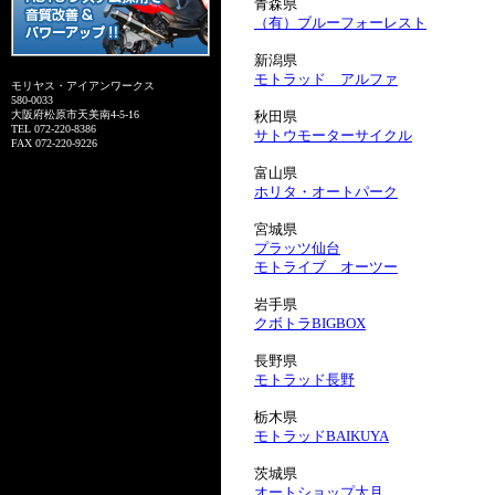
青森県
（有）ブルーフォーレスト
新潟県
モトラッド アルファ
モリヤス・アイアンワークス
580-0033
大阪府松原市天美南4-5-16
秋田県
TEL 072-220-8386
サトウモーターサイクル
FAX 072-220-9226
富山県
ホリタ・オートパーク
宮城県
プラッツ仙台
モトライブ オーツー
岩手県
クボトラBIGBOX
長野県
モトラッド長野
栃木県
モトラッドBAIKUYA
茨城県
オートショップ大月