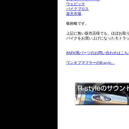
ウェビック
バイクブロス
楽天市場
敬称略です。
上記に無い販売店様でも、ほぼお取
バイクをお買い上げになったモトラ
BMW用パーツのお問い合わせはこち
ワンオフマフラーのR-style。