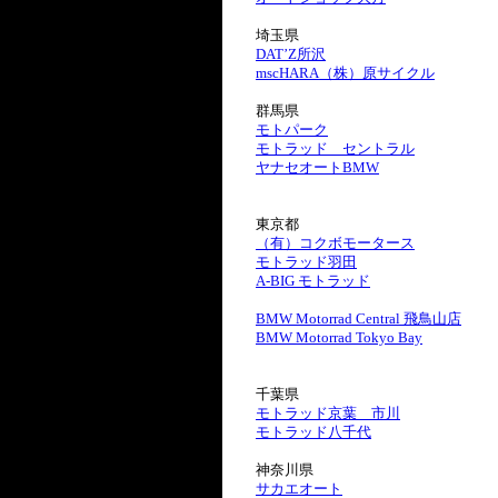
埼玉県
DAT’Z所沢
mscHARA（株）原サイクル
群馬県
モトパーク
モトラッド セントラル
ヤナセオートBMW
東京都
（有）コクボモータース
モトラッド羽田
A-BIG モトラッド
BMW Motorrad Central 飛鳥山店
BMW Motorrad Tokyo Bay
千葉県
モトラッド京葉 市川
モトラッド八千代
神奈川県
サカエオート