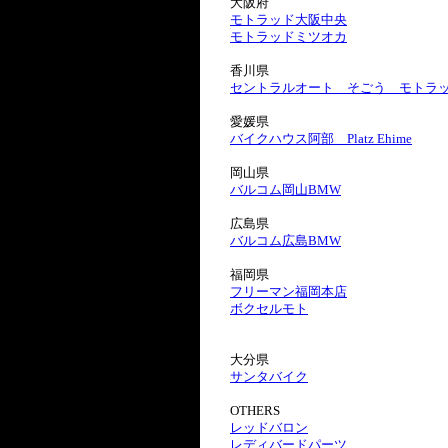
大阪府
モトラッド大阪中央
モトラッドミツオカ
香川県
セントラルオート そごう モトラ
愛媛県
バイクハウス阿部 Platz Ehime
岡山県
バルコム岡山BMW
広島県
バルコム広島BMW
福岡県
フリーマン福岡本店
ボクセルモト
大分県
サンタバイク
OTHERS
レッドバロン
レディバードパーツ