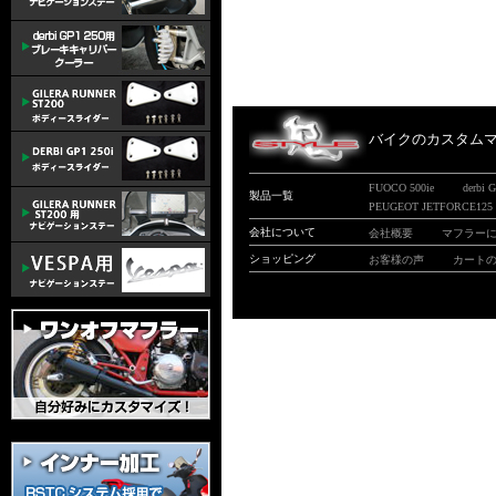
バイクのカスタムマフ
FUOCO 500ie
derbi 
製品一覧
PEUGEOT JETFORCE125
会社について
会社概要
マフラー
ショッピング
お客様の声
カート