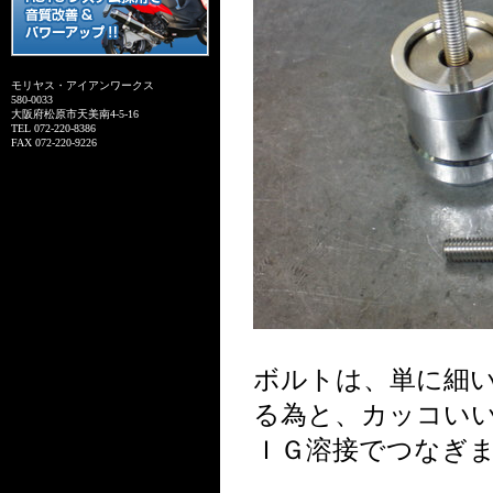
モリヤス・アイアンワークス
580-0033
大阪府松原市天美南4-5-16
TEL 072-220-8386
FAX 072-220-9226
ボルトは、単に細
る為と、カッコい
ＩＧ溶接でつなぎ